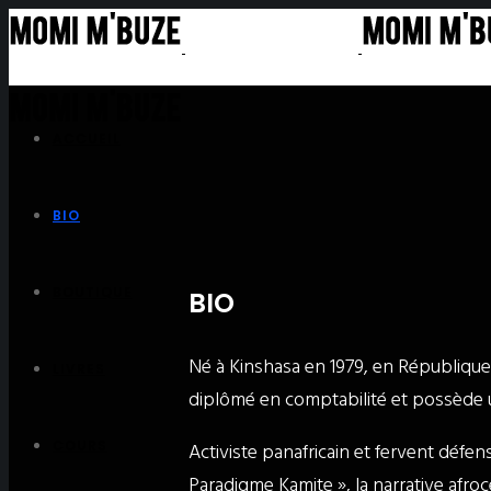
ACCUEIL
BIO
BOUTIQUE
BIO
Né à Kinshasa en 1979, en Républiq
LIVRES
diplômé en comptabilité et possède u
Activiste panafricain et fervent défen
COURS
Paradigme Kamite », la narrative afroc