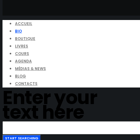
ACCUEIL
BIO
BOUTIQUE
LIVRES
COURS
AGENDA
MÉDIAS & NEWS
BLOG
CONTACTS
Enter your
text here