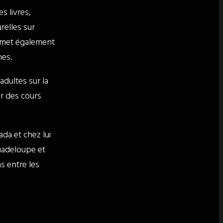
s livres,
relles sur
Il met également
nes.
adultes sur la
r des cours
ada et chez lui
uadeloupe et
ns entre les