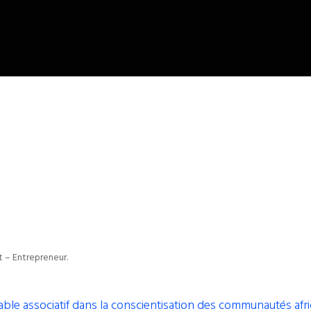
t – Entrepreneur.
e associatif dans la conscientisation des communautés afri