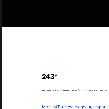
243
*
Auteur – Conférencier – Activiste – Consultan
Momi M’Buze est bloggeur, responsabl